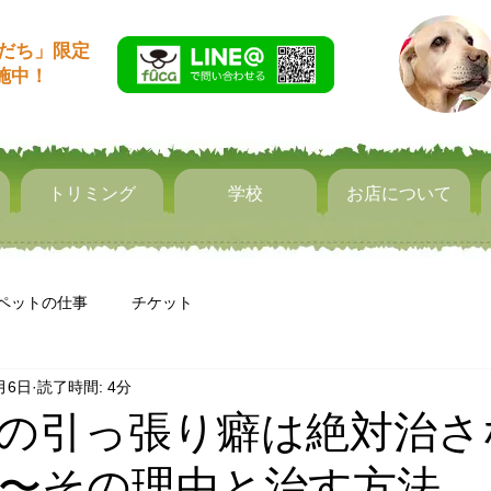
友だち」限定
実施中！
トリミング
学校
お店について
ペットの仕事
チケット
月6日
読了時間: 4分
の引っ張り癖は絶対治さ
〜その理由と治す方法