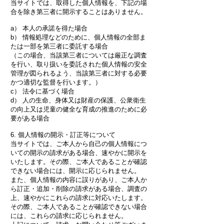
当サイトでは、取得した個人情報を、下記の場
合を除き第三者に開示することはありません。
a） 本人の承諾を得た場合
b） 情報処理などのために、個人情報の全部ま
たは一部を第三者に委託する場合
（この場合、当該第三者については厳正な調査
を行い、取り扱いを委託された個人情報の安全
管理が図られるよう、当該第三者に対する必要
かつ適切な監督を行います。）
c） 法令に基づく場合
d） 人の生命、身体又は財産の保護、公衆衛生
の向上又は児童の健全な育成の推進のために必
要がある場合
6. 個人情報の開示・訂正等について
当サイトでは、ご本人から自己の個人情報につ
いての開示の請求がある場合、速やかに開示を
いたします。その際、ご本人であることが確認
できない場合には、開示に応じられません。
また、個人情報の内容に誤りがあり、ご本人か
ら訂正・追加・削除の請求がある場合、調査の
上、速やかにこれらの請求に対応いたします。
その際、ご本人であることが確認できない場合
には、これらの請求に応じられません。