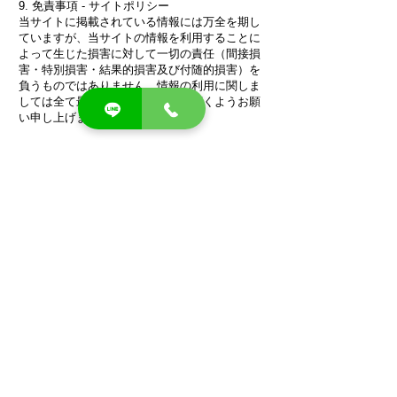
9. 免責事項 - サイトポリシー
当サイトに掲載されている情報には万全を期し
ていますが、当サイトの情報を利用することに
よって生じた損害に対して一切の責任（間接損
害・特別損害・結果的損害及び付随的損害）を
負うものではありません。情報の利用に関しま
しては全て最終自己責任で行って頂くようお願
い申し上げます。
制定日：2019年4月1日 ドッグサロンfuca
プライバシーポリシー
ドッグサロンfuca
〒561-0802 大阪府豊中市曽根東町2-2-11
TEL：06-6867-1138
AM9:00～PM6:00 毎週火曜日・第二水曜日 定休