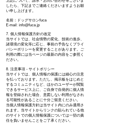
上記について、請求・お問い合わせ等ございま
したら、下記までご連絡くださいますようお願
い申し上げます。
名前：ドッグサロンfuca
E-mail: info@fuca.jp
7. 個人情報保護方針の改定
当サイトでは、社会情勢の変化、技術の進歩、
諸環境の変化等に応じ、事前の予告なくプライ
バシーポリシーを変更することがあります。ご
利用の際には当ページの最新の内容をご参照く
ださい。
8. 注意事項 - サイトポリシー
当サイトでは、個人情報の保護には細心の注意
を払っております。ただし、掲示板をはじめと
するコミュニティなど、ほかのユーザーが閲覧
できるサービス上に、ご自身で自発的に個人情
報を登録された場合、意図しない利用がなされ
る可能性があることに十分ご留意ください。
当個人情報保護方針は当サイト内にのみ適用さ
れます。当サイトからリンクの貼られている他
のサイトでの個人情報保護については一切の責
任を負いませんことをご了承ください。