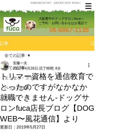
動物取扱業許認可番号 大阪府登録【保管】第3686-2
大阪豊中のドッグサロンfucaへ
ご予約・お問い合わせはお電話で
06-6867-1138
記事
全ての記事
安藤一夫
全ての記事
2017年4月26日
読了時間: 4分
トリマー資格を通信教育で
エッセイ・コラム
とったのですがなかなか
ペットの仕事
就職できません-ドッグサ
チケット
ロンfuca店長ブログ【DOG
WEB〜風花通信】より
更新日：
2019年5月27日