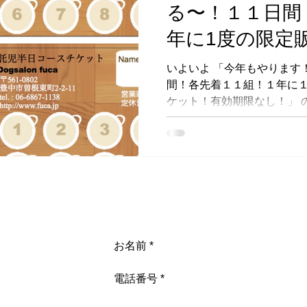
る〜！１１日間
年に1度の限定
ット！有効期限
いよいよ 「今年もやります！fucaつぶれる～！１１日
間！各先着１１組！１年に
ケット！有効期限なし！」 
に一度きりの超お得チケット
トリミング、ペットホテル
定でご用意いたします。 先
年１０月３１日（金）から１
一般のお客様へのチケット
～１２月１１日（木）の１１日
トリミング
学校
お店について
問い合わせ
LINEをご登録いただいた
の気持を込めまして、本日
ていただきます。 先行予約
月３１日（金）から１１月９
※毎年、この先行販売で完
休
お申し込み方法 ご希望のお