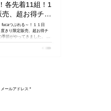
！各先着11組！1
販売、超お得チケ
なし！
１度きり限定販売、超お得チ
の季節がやってきました。 年
の先行予約 が始まります。
、託児の各チケットを数量限
行予約の受付期間は２０２５
１月９日（土）までです 。
販売期間は１２月１日（月）
間 ですが、fucaの公式
プライバシーポリシー
Blog
お客様へ、日頃のご愛顧に感謝
から先行予約販売を開始させ
の受付期間は ２０２５年１０
日（土） までになります。
売となる人気チケットです。
客様は、下記いずれかの方法