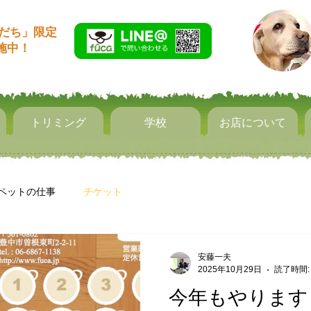
友だち」限定
実施中！
トリミング
学校
お店について
ペットの仕事
チケット
安藤一夫
2025年10月29日
読了時間:
今年もやります！